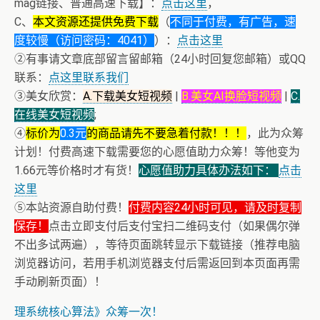
mag链接、普通高速下载】：
点击这里
，
C、
本文资源还提供免费下载
（
不同于付费，有广告，速
度较慢（访问密码：4041）
）：
点击这里
②有事请文章底部留言留邮箱（24小时回复您邮箱）或QQ
联系：
点这里联系我们
③美女欣赏：
A.下载美女短视频
|
B.美女AI换脸短视频
|
C.
在线美女短视频
;
④
标价为
0.3元
的商品请先不要急着付款！！！
，此为众筹
计划！付费高速下载需要您的心愿值助力众筹！等他变为
1.66元等价格时才有货！
心愿值助力具体办法如下：
点击
这里
⑤本站资源自助付费！
付费内容24小时可见，请及时复制
保存！
点击立即支付后支付宝扫二维码支付（如果偶尔弹
不出多试两遍），等待页面跳转显示下载链接（推荐电脑
浏览器访问，若用手机浏览器支付后需返回到本页面再需
+ 恭喜IP为180.201.1.217的网友为电子书籍《动力电池管
手动刷新页面）！
理系统核心算法》众筹一次！
+ 美女电影高清预览