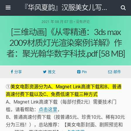
『华风夏韵』汉服美女儿写真图片网
2021 年 08 月 07 日 • 没有评论
[三维动画]《从零精通：3ds max
2009材质灯光渲染案例详解》作
者：聚光翰华数字科技.pdf [58 MB]
分享
推文
Pin
邮件
①
美女电影资源分为A、Magnet Link高速下载和B、普通
高速付费下载以及C、免费低速下载三种方式
A、Magnet Link高速下载（每部付费2元）需要技术门
槛，请看帮助：
点击这里
，
B、普通高速付费下载（按普通5元、珍贵10元、稀有30元
分为三档！），总站推荐：【美女电影封面、剧照预览和