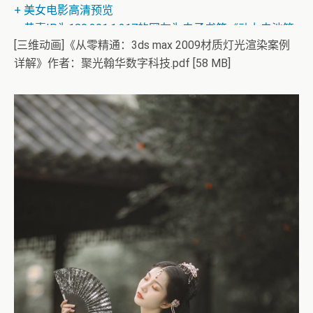
+ 恭喜IP为180.201.1.217的网友为电子书籍《动力电池管
理系统核心算法》众筹一次！
[三维动画]《从零精通：3ds max 2009材质灯光渲染案例
详解》作者：聚光翰华数字科技.pdf [58 MB]