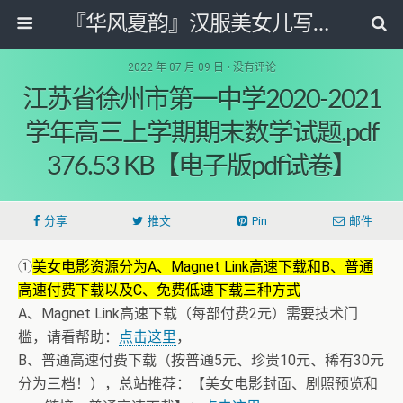
『华风夏韵』汉服美女儿写真图片网
2022 年 07 月 09 日 • 没有评论
江苏省徐州市第一中学2020-2021
学年高三上学期期末数学试题.pdf
376.53 KB【电子版pdf试卷】
分享
推文
Pin
邮件
①
美女电影资源分为A、Magnet Link高速下载和B、普通
高速付费下载以及C、免费低速下载三种方式
A、Magnet Link高速下载（每部付费2元）需要技术门
槛，请看帮助：
点击这里
，
B、普通高速付费下载（按普通5元、珍贵10元、稀有30元
分为三档！），总站推荐：【美女电影封面、剧照预览和