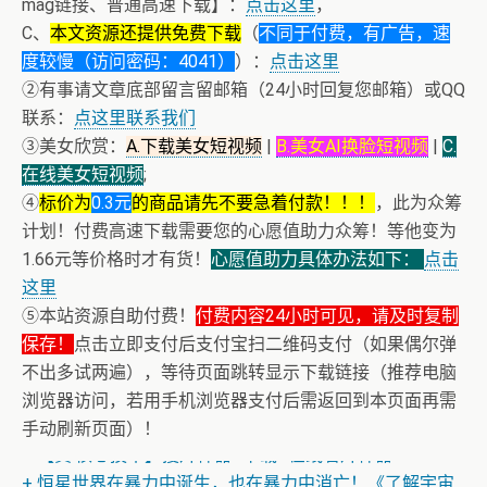
mag链接、普通高速下载】：
点击这里
，
C、
本文资源还提供免费下载
（
不同于付费，有广告，速
度较慢（访问密码：4041）
）：
点击这里
②有事请文章底部留言留邮箱（24小时回复您邮箱）或QQ
联系：
点这里联系我们
③美女欣赏：
A.下载美女短视频
|
B.美女AI换脸短视频
|
C.
在线美女短视频
;
④
标价为
0.3元
的商品请先不要急着付款！！！
，此为众筹
计划！付费高速下载需要您的心愿值助力众筹！等他变为
1.66元等价格时才有货！
心愿值助力具体办法如下：
点击
这里
⑤本站资源自助付费！
付费内容24小时可见，请及时复制
保存！
点击立即支付后支付宝扫二维码支付（如果偶尔弹
不出多试两遍），等待页面跳转显示下载链接（推荐电脑
浏览器访问，若用手机浏览器支付后需返回到本页面再需
手动刷新页面）！
+ 【真·核心技术】搜片神器+下载+在线看片神器
+ 恒星世界在暴力中诞生，也在暴力中消亡！《了解宇宙