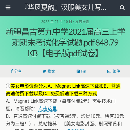
『华风夏韵』汉服美女儿写真图片网
2022 年 07 月 10 日 • 没有评论
新疆昌吉第九中学2021届高三上学
期期末考试化学试题.pdf 848.79
KB【电子版pdf试卷】
分享
推文
Pin
邮件
①
美女电影资源分为A、Magnet Link高速下载和B、普通
高速付费下载以及C、免费低速下载三种方式
A、Magnet Link高速下载（每部付费2元）需要技术门
槛，请看帮助：
点击这里
，
B、普通高速付费下载（按普通5元、珍贵10元、稀有30元
分为三档！），总站推荐：【美女电影封面、剧照预览和