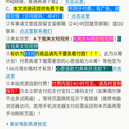
mag链接、普通高速下载】：
点击这里
，
C、
本文资源还提供免费下载
（
不同于付费，有广告，速
度较慢（访问密码：4041）
）：
点击这里
②有事请文章底部留言留邮箱（24小时回复您邮箱）或QQ
联系：
点这里联系我们
③美女欣赏：
A.下载美女短视频
|
B.美女AI换脸短视频
|
C.
在线美女短视频
;
④
标价为
0.3元
的商品请先不要急着付款！！！
，此为众筹
计划！付费高速下载需要您的心愿值助力众筹！等他变为
1.66元等价格时才有货！
心愿值助力具体办法如下：
点击
这里
⑤本站资源自助付费！
付费内容24小时可见，请及时复制
保存！
点击立即支付后支付宝扫二维码支付（如果偶尔弹
不出多试两遍），等待页面跳转显示下载链接（推荐电脑
浏览器访问，若用手机浏览器支付后需返回到本页面再需
+ 恭喜IP为180.201.1.217的网友为电子书籍《动力电池管
手动刷新页面）！
理系统核心算法》众筹一次！
+ 美女电影高清预览