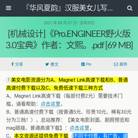
『华风夏韵』汉服美女儿写真图片网
2021 年 08 月 07 日 • 没有评论
[机械设计]《Pro.ENGINEER野火版
3.0宝典》作者：文熙。.pdf [69 MB]
分享
推文
Pin
邮件
①
美女电影资源分为A、Magnet Link高速下载和B、普通
高速付费下载以及C、免费低速下载三种方式
A、Magnet Link高速下载（每部付费2元）需要技术门
槛，请看帮助：
点击这里
，
B、普通高速付费下载（按普通5元、珍贵10元、稀有30元
分为三档！），总站推荐：【美女电影封面、剧照预览和
mag链接、普通高速下载】：
点击这里
，
C、
本文资源还提供免费下载
（
不同于付费，有广告，速