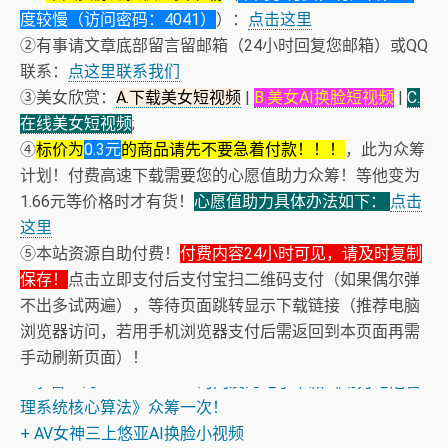
度较慢（访问密码：4041）
）：
点击这里
②有事请文章底部留言留邮箱（24小时回复您邮箱）或QQ
联系：
点这里联系我们
③美女欣赏：
A.下载美女短视频
|
B.美女AI换脸短视频
|
C.
在线美女短视频
;
④
标价为
0.3元
的商品请先不要急着付款！！！
，此为众筹
计划！付费高速下载需要您的心愿值助力众筹！等他变为
1.66元等价格时才有货！
心愿值助力具体办法如下：
点击
这里
⑤本站资源自助付费！
付费内容24小时可见，请及时复制
保存！
点击立即支付后支付宝扫二维码支付（如果偶尔弹
不出多试两遍），等待页面跳转显示下载链接（推荐电脑
浏览器访问，若用手机浏览器支付后需返回到本页面再需
手动刷新页面）！
+ 恭喜IP为180.201.1.217的网友为电子书籍《动力电池管
理系统核心算法》众筹一次！
+ AV女神三上悠亚AI换脸小视频