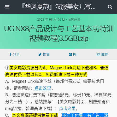
『华风夏韵』汉服美女儿写真图片网
2021 年 08 月 06 日 • 没有评论
UG NX8产品设计与工艺基本功特训
视频教程(3.5GB).zip
分享
推文
Pin
邮件
①
美女电影资源分为A、Magnet Link高速下载和B、普通
高速付费下载以及C、免费低速下载三种方式
A、Magnet Link高速下载（每部付费2元）需要技术门
槛，请看帮助：
点击这里
，
B、普通高速付费下载（按普通5元、珍贵10元、稀有30元
分为三档！），总站推荐：【美女电影封面、剧照预览和
mag链接、普通高速下载】：
点击这里
，
C、
本文资源还提供免费下载
（
不同于付费，有广告，速