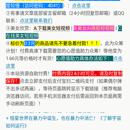
度较慢（访问密码：4041）
）：
点击这里
②有事请文章底部留言留邮箱（24小时回复您邮箱）或QQ
联系：
点这里联系我们
③美女欣赏：
A.下载美女短视频
|
B.美女AI换脸短视频
|
C.
在线美女短视频
;
④
标价为
0.3元
的商品请先不要急着付款！！！
，此为众筹
计划！付费高速下载需要您的心愿值助力众筹！等他变为
1.66元等价格时才有货！
心愿值助力具体办法如下：
点击
这里
⑤本站资源自助付费！
付费内容24小时可见，请及时复制
保存！
点击立即支付后支付宝扫二维码支付（如果偶尔弹
不出多试两遍），等待页面跳转显示下载链接（推荐电脑
浏览器访问，若用手机浏览器支付后需返回到本页面再需
手动刷新页面）！
+ 【真·核心技术】搜片神器+下载+在线看片神器
+ 恒星世界在暴力中诞生，也在暴力中消亡！《了解宇宙
如何运行》