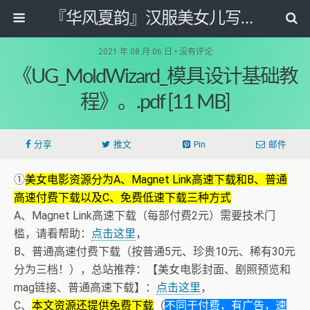
『华风夏韵』汉服美女儿写真图片网
2021 年 08 月 06 日 • 没有评论
《UG_MoldWizard_模具设计基础教
程》。.pdf [11 MB]
分享
推文
Pin
邮件
①
美女电影资源分为A、Magnet Link高速下载和B、普通
高速付费下载以及C、免费低速下载三种方式
A、Magnet Link高速下载（每部付费2元）需要技术门
槛，请看帮助：
点击这里
，
B、普通高速付费下载（按普通5元、珍贵10元、稀有30元
分为三档！），总站推荐：【美女电影封面、剧照预览和
mag链接、普通高速下载】：
点击这里
，
C、
本文资源还提供免费下载
（
不同于付费，有广告，速