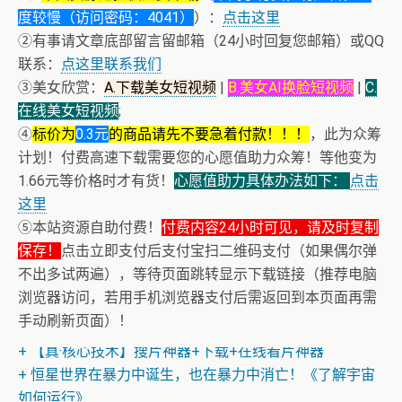
度较慢（访问密码：4041）
）：
点击这里
②有事请文章底部留言留邮箱（24小时回复您邮箱）或QQ
联系：
点这里联系我们
③美女欣赏：
A.下载美女短视频
|
B.美女AI换脸短视频
|
C.
在线美女短视频
;
④
标价为
0.3元
的商品请先不要急着付款！！！
，此为众筹
计划！付费高速下载需要您的心愿值助力众筹！等他变为
1.66元等价格时才有货！
心愿值助力具体办法如下：
点击
这里
⑤本站资源自助付费！
付费内容24小时可见，请及时复制
保存！
点击立即支付后支付宝扫二维码支付（如果偶尔弹
不出多试两遍），等待页面跳转显示下载链接（推荐电脑
浏览器访问，若用手机浏览器支付后需返回到本页面再需
+ 恭喜IP为180.201.1.217的网友为电子书籍《动力电池管
手动刷新页面）！
理系统核心算法》众筹一次！
+ 【真·核心技术】搜片神器+下载+在线看片神器
+ 恒星世界在暴力中诞生，也在暴力中消亡！《了解宇宙
如何运行》